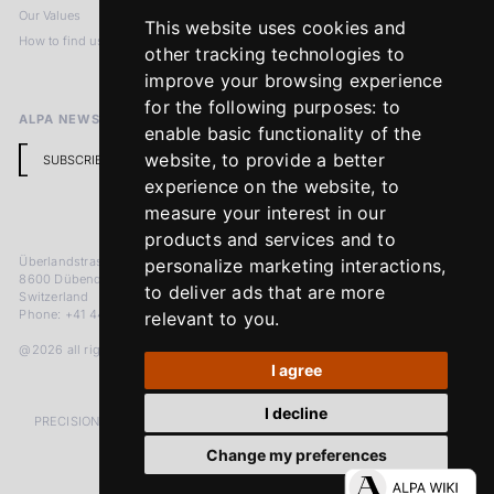
Our Values
Privacy Policy
This website uses cookies and
How to find us
Terms & Conditions
other tracking technologies to
Return Policy
improve your browsing experience
for the following purposes:
to
ALPA NEWSLETTER
enable basic functionality of the
website
,
to provide a better
SUBSCRIBE
experience on the website
,
to
measure your interest in our
products and services and to
Überlandstrasse 241
personalize marketing interactions
,
8600 Dübendorf
to deliver ads that are more
Switzerland
Phone: +41 44 383 92 22
relevant to you
.
@2026 all rights reserved
I agree
I decline
PRECISION MEASURED IN MICRONS. PASSION MEASURED IN DECADES
Change my preferences
LinkedIn
Facebook
Instagram
YouTube