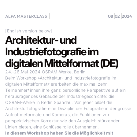
ALPA MASTERCLASS
08
02
2024
[English version below]
Architektur- und
Industriefotografie im
digitalen Mittelformat (DE)
24.-26.Mai 2024 OSRAM-Werke, Berlin
Beim Workshop »Architektur- und Industriefotografie im
digitalen Mittelformat« erarbeiten die maximal zehn
Teilnehmer*innen ihre ganz persönliche Perspektive auf ein
herausragendes Gebäude der Industriegeschichte: die
OSRAM-Werke in Berlin Spandau. Von jeher bildet die
Architekturfotografie eine Disziplin der Fotografie in der grosse
Aufnahmeformate und Kameras, die Funktionen zur
perspektivischen Korrektur wie den Ausgleich stürzender
Linien bieten, eine Schlüsselrolle übernehmen.
In diesem Workshop haben Sie die Möglichkeit mit