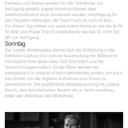
Kameras und Stative werden für alle Teilnehmer zur
Verfügung gestellt, eigene Kameras können aber
selbstverständlich auch verwendet werden. Verpflegung für
den Tag bitte mitbringen, der Food-Truck ist noch im Bau…
Für diesen Tag stehen uns ausreichend Kameras wie die ALPA
12 MAX und Phase One XT sowie Backs wie das IQ 4 mit 150
MP zur Verfügung.
Sonntag
Der zweite Workshoptag widmet sich der Einführung in die
Software Capture One und der Ausarbeitung der Bilderserie
mit Capture One (etwa Lens Cast Correction und die
Verzeichnungskorrektur). Einige Bilder werden wir
exemplarisch in unseren p:berlin laboratories printen, um auch
den Schritt von der digitalen Aufnahme zum Druck zu
demonstrieren. Die ausführliche Bildbesprechung mit Ludwig
Rauch, dem künstlerischen Berater der p: berlin academy,
bildet den Abschluss des Workshops.