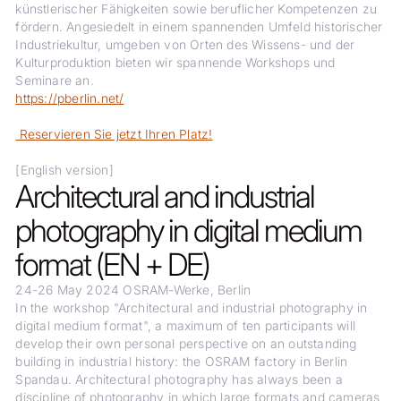
künstlerischer Fähigkeiten sowie beruflicher Kompetenzen zu
fördern. Angesiedelt in einem spannenden Umfeld historischer
Industriekultur, umgeben von Orten des Wissens- und der
Kulturproduktion bieten wir spannende Workshops und
Seminare an.
https://pberlin.net/
Reservieren Sie jetzt Ihren Platz!
[English version]
Architectural and industrial
photography in digital medium
format (EN + DE)
24-26 May 2024 OSRAM-Werke, Berlin
In the workshop "Architectural and industrial photography in
digital medium format", a maximum of ten participants will
develop their own personal perspective on an outstanding
building in industrial history: the OSRAM factory in Berlin
Spandau. Architectural photography has always been a
discipline of photography in which large formats and cameras