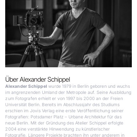
Über Alexander Schippel
Alexander Schippel
wurde 1979 in Berlin geboren und wuchs
im angrenzenden Umland der Metropole auf. Seine Ausbildung
zum Fotografen erhielt er von 1997 bis 2000 an der Freien
Universität Berlin. Bereits im Abschlussjahr des Studiums
erschien im Jovis Verlag eine erste Veröffentlichung seiner
Fotografien:
Potsdamer Platz – Urbane Architektur für das
neue Berlin
. Mit der Gründung des
Atelier Schippel
erfolgte
2004 eine verstärkte Hinwendung zu künstlerischer
Fotografie. Längere Projekte brachten ihn unter anderem in