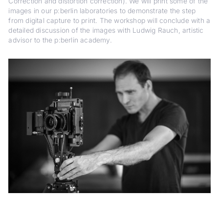
Correction and distortion correction). We will print some of the
images in our p:berlin laboratories to demonstrate the step
from digital capture to print. The workshop will conclude with a
detailed discussion of the images with Ludwig Rauch, artistic
advisor to the p:berlin academy.