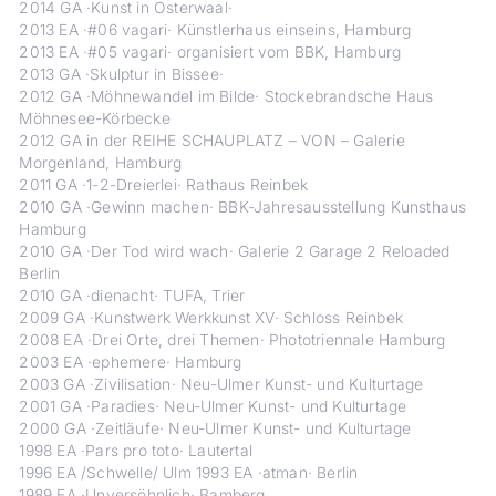
2014 GA ·Kunst in Osterwaal·
2013 EA ·#06 vagari· Künstlerhaus einseins, Hamburg
2013 EA ·#05 vagari· organisiert vom BBK, Hamburg
2013 GA ·Skulptur in Bissee·
2012 GA ·Möhnewandel im Bilde· Stockebrandsche Haus
Möhnesee-Körbecke
2012 GA in der REIHE SCHAUPLATZ – VON – Galerie
Morgenland, Hamburg
2011 GA ·1-2-Dreierlei· Rathaus Reinbek
2010 GA ·Gewinn machen· BBK-Jahresausstellung Kunsthaus
Hamburg
2010 GA ·Der Tod wird wach· Galerie 2 Garage 2 Reloaded
Berlin
2010 GA ·dienacht· TUFA, Trier
2009 GA ·Kunstwerk Werkkunst XV· Schloss Reinbek
2008 EA ·Drei Orte, drei Themen· Phototriennale Hamburg
2003 EA ·ephemere· Hamburg
2003 GA ·Zivilisation· Neu-Ulmer Kunst- und Kulturtage
2001 GA ·Paradies· Neu-Ulmer Kunst- und Kulturtage
2000 GA ·Zeitläufe· Neu-Ulmer Kunst- und Kulturtage
1998 EA ·Pars pro toto· Lautertal
1996 EA /Schwelle/ Ulm 1993 EA ·atman· Berlin
1989 EA ·Unversöhnlich· Bamberg