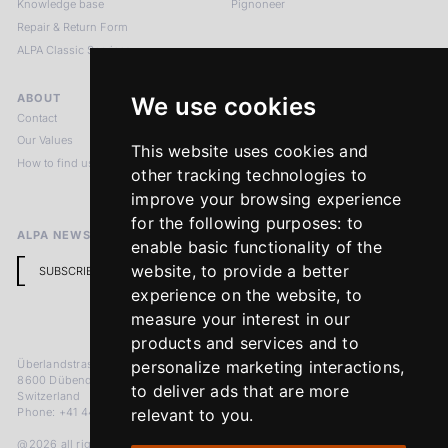
Knowledge base
Pignoneer
Repair & Return Form
ALPA Classic Services
ABOUT
LEGAL NOTICES
We use cookies
Contact
Imprint
Our Values
Privacy Policy
This website uses cookies and
How to find us
Terms & Conditions
other tracking technologies to
Return Policy
improve your browsing experience
for the following purposes:
to
ALPA NEWSLETTER
enable basic functionality of the
website
,
to provide a better
SUBSCRIBE
experience on the website
,
to
measure your interest in our
products and services and to
Überlandstrasse 241
personalize marketing interactions
,
8600 Dübendorf
to deliver ads that are more
Switzerland
Phone: +41 44 383 92 22
relevant to you
.
@2026 all rights reserved