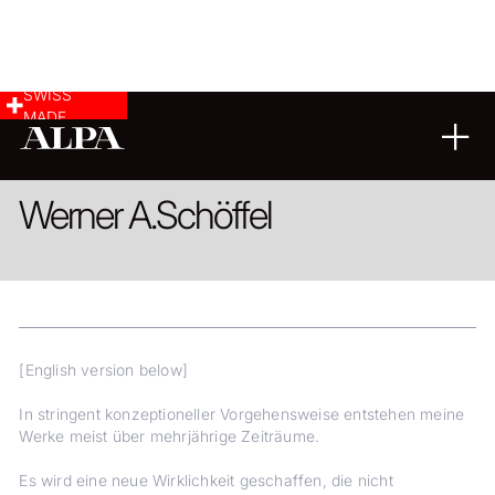
SWISS
MADE
FINE ART
Werner A.
Schöffel
[English version below]
In stringent konzeptioneller Vorgehensweise entstehen meine
Werke meist über mehrjährige Zeiträume.
Es wird eine neue Wirklichkeit geschaffen, die nicht