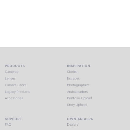
ALPA Escapes are curated journeys into perception. In rare
places, far from distraction, you enter a space of presence
and creativity. Guided by masters and surrounded by a small
circle of kindred spirits, you discover again what it means to
see.
HIT THE ESCAPE BUTTON WITH ALPA
PRODUCTS
INSPIRATION
Cameras
Stories
Lenses
Escapes
Camera Backs
Photographers
Legacy Products
Ambassadors
Accessories
Portfolio Upload
Story Upload
SUPPORT
OWN AN ALPA
FAQ
Dealers