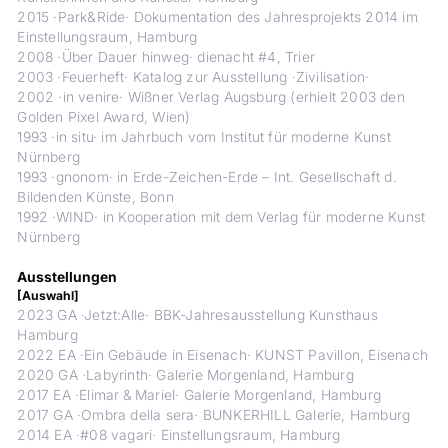
2015 ·Park&Ride· Dokumentation des Jahresprojekts 2014 im
Einstellungsraum, Hamburg
2008 ·Über Dauer hinweg· dienacht #4, Trier
2003 ·Feuerheft· Katalog zur Ausstellung ·Zivilisation·
2002 ·in venire· Wißner Verlag Augsburg (erhielt 2003 den
Golden Pixel Award, Wien)
1993 ·in situ· im Jahrbuch vom Institut für moderne Kunst
Nürnberg
1993 ·gnonom· in Erde-Zeichen-Erde – Int. Gesellschaft d.
Bildenden Künste, Bonn
1992 ·WIND· in Kooperation mit dem Verlag für moderne Kunst
Nürnberg
Ausstellungen
[Auswahl]
2023 GA ·Jetzt:Alle· BBK-Jahresausstellung Kunsthaus
Hamburg
2022 EA ·Ein Gebäude in Eisenach· KUNST Pavillon, Eisenach
2020 GA ·Labyrinth· Galerie Morgenland, Hamburg
2017 EA ·Elimar & Mariel· Galerie Morgenland, Hamburg
2017 GA ·Ombra della sera· BUNKERHILL Galerie, Hamburg
2014 EA ·#08 vagari· Einstellungsraum, Hamburg