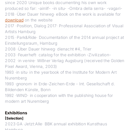
since 2020 Unique books documenting his own work
produced so far: -ainlif- -in situ- -Ombra della serra- -vagari-
2018 ·Über Dauer hinweg· eBook on the work is available for
download
on the website
2017 ·Position, Dialog 2017· Professional Association of Visual
Artists Hamburg
2015 ·Park&Ride· Documentation of the 2014 annual project at
Einstellungsraum, Hamburg
2008 ·Über Dauer hinweg· dienacht #4, Trier
2003 ·Feuerheft· catalog for the exhibition -Zivilization-
2002 ·in venire· Wißner Verlag Augsburg (received the Golden
Pixel Award, Vienna, 2003)
1993 ·in situ· in the yearbook of the Institute for Modern Art
Nuremberg
1993 ·gnonom· in Erde-Zeichen-Erde - Int. Gesellschaft d.
Bildenden Künste, Bonn
1992 ·WIND· in cooperation with the publishing house for
modern art Nuremberg
Exhibitions
[Selection]
2023 GA ·Jetzt:Alle· BBK annual exhibition Kunsthaus
Hamburg