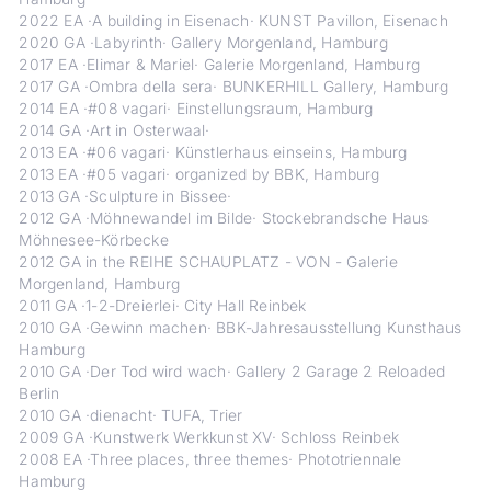
2022 EA ·A building in Eisenach· KUNST Pavillon, Eisenach
2020 GA ·Labyrinth· Gallery Morgenland, Hamburg
2017 EA ·Elimar & Mariel· Galerie Morgenland, Hamburg
2017 GA ·Ombra della sera· BUNKERHILL Gallery, Hamburg
2014 EA ·#08 vagari· Einstellungsraum, Hamburg
2014 GA ·Art in Osterwaal·
2013 EA ·#06 vagari· Künstlerhaus einseins, Hamburg
2013 EA ·#05 vagari· organized by BBK, Hamburg
2013 GA ·Sculpture in Bissee·
2012 GA ·Möhnewandel im Bilde· Stockebrandsche Haus
Möhnesee-Körbecke
2012 GA in the REIHE SCHAUPLATZ - VON - Galerie
Morgenland, Hamburg
2011 GA ·1-2-Dreierlei· City Hall Reinbek
2010 GA ·Gewinn machen· BBK-Jahresausstellung Kunsthaus
Hamburg
2010 GA ·Der Tod wird wach· Gallery 2 Garage 2 Reloaded
Berlin
2010 GA ·dienacht· TUFA, Trier
2009 GA ·Kunstwerk Werkkunst XV· Schloss Reinbek
2008 EA ·Three places, three themes· Phototriennale
Hamburg